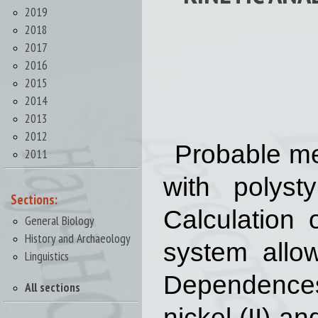
2019
2018
2017
2016
2015
2014
2013
2012
Probable mec
2011
with polyst
Sections:
Calculation 
General Biology
History and Archaeology
system allo
Linguistics
Dependences
All sections
nickel (II) a