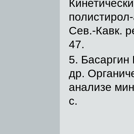
Кинетический
полистирол-
Сев.-Кавк. р
47.
Басаргин Н
др. Органич
анализе мин
с.