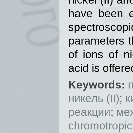
have been e
spectrosco
parameters t
of ions of ni
acid is offere
Keywords:
никель (II)
;
к
реакции
;
ме
chromotropic