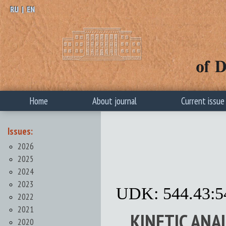
RU
|
EN
Home
About journal
Current issue
Issues:
2026
2025
2024
2023
UDK: 544.43:5
2022
2021
KINETIC ANAL
2020