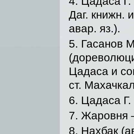
Цадаса Г.
Даг. книжн. 
авар. яз.).
Гасанов М
(дореволюци
Цадаса и со
ст. Махачкал
Цадаса Г. 
Жаровня –
Нахбак (а