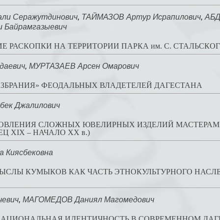
ли Серажутдинович
,
ТАЙМАЗОВ Артур Исрапилович
,
АБД
 Байрамгазыевич
 РАСКОПКИ НА ТЕРРИТОРИИ ПАРКА им. С. СТАЛЬСКОГ
даевич
,
МУРТАЗАЕВ Арсен Омарович
ЗБРАНИЯ» ФЕОДАЛЬНЫХ ВЛАДЕТЕЛЕЙ ДАГЕСТАНА
ек Джалилович
ТОВЛЕНИЯ СЛОЖНЫХ ЮВЕЛИРНЫХ ИЗДЕЛИЙ МАСТЕРА
Ц ХIХ – НАЧАЛО ХХ в.)
 Киясбековна
ЫСЛЫ КУМЫКОВ КАК ЧАСТЬ ЭТНОКУЛЬТУРНОГО НАСЛ
чевич
,
МАГОМЕДОВ Даниял Магомедович
НАЦИОНАЛЬНАЯ ИДЕНТИЧНОСТЬ В СОВРЕМЕННОМ ДАГ