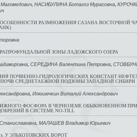
 Магомедович
,
НАСИБУЛИНА Ботагоз Мурасовна
,
КУРОЧК
ич
ОСОБЕННОСТИ РАЗМНОЖЕНИЯ САЗАНА ВОСТОЧНОЙ ЧА
АНК)
торовна
ТРАПРОФУНДАЛЬНОЙ ЗОНЫ ЛАДОЖСКОГО ОЗЕРА
адимировна
,
СЕРЕДИНА Валентина Петровна
,
СТОВБУНИ
НИЯ ПОЧВЕННО-ГИДРОЛОГИЧЕСКИХ КОНСТАНТ НЕФТЕ
ПОЧВ СРЕДНЕТАЕЖНОЙ ПОДЗОНЫ ЗАПАДНОЙ СИБИРИ
лександровна
,
Илюшечкин Виталий Александрович
ИЖНОГО ФОСФОРА В ЧЕРНОЗЕМЕ ОБЫКНОВЕННОМ ПР
ОБРЕНИЙ В СИСТЕМЕ NO-TILL
Станиславовна
,
МАЛАШЕВ Владимир Юрьевич
н.э. У ЭЛЬХОТОВСКИХ ВОРОТ