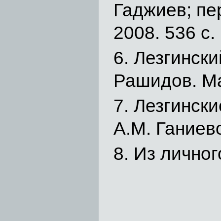
Гаджиев; пер
2008. 536 с.
Лезгинский
Рашидов. Мах
Лезгински
А.M. Ганиево
Из личног