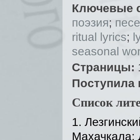
Ключевые 
поэзия
;
пес
ritual lyrics
;
l
seasonal wo
Страницы:
Поступила 
Список лит
Лезгински
Махачкала: Д