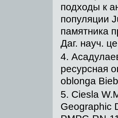
подходы к а
популяции J
памятника п
Даг. науч. ц
Асадулаев
ресурсная о
oblonga Bieb
Ciesla W.M
Geographic D