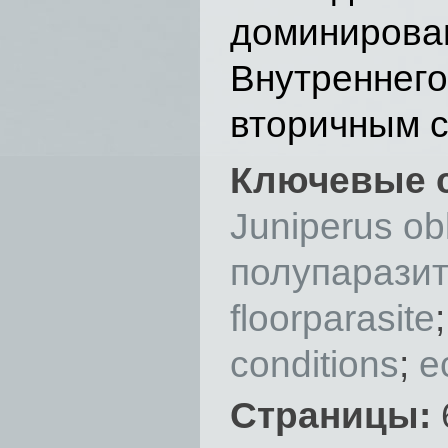
доминирова
Внутренне
вторичным 
Ключевые 
Juniperus ob
полупарази
floorparasite
conditions
;
e
Страницы: