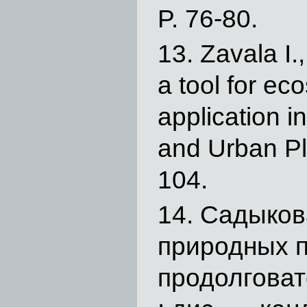
P. 76-80.
Zavala I.
a tool for ec
application 
and Urban Pla
104.
Садыкова
природных 
продолговато