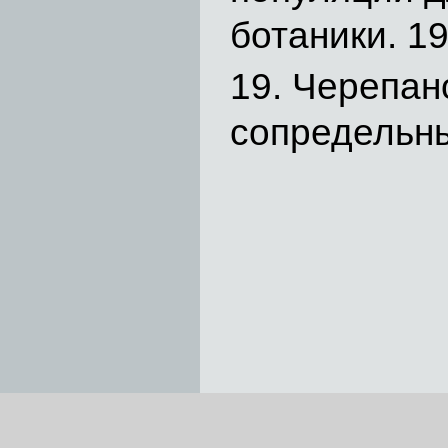
ботаники. 19
Черепано
сопредельны