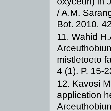
oxycedri) in 
/ A.M. Sarang
Bot. 2010. 42
Wahid H.A
Arceuthobiu
mistletoeto f
4 (1). P. 15-2
Kavosi M.
application h
Arceuthobium 