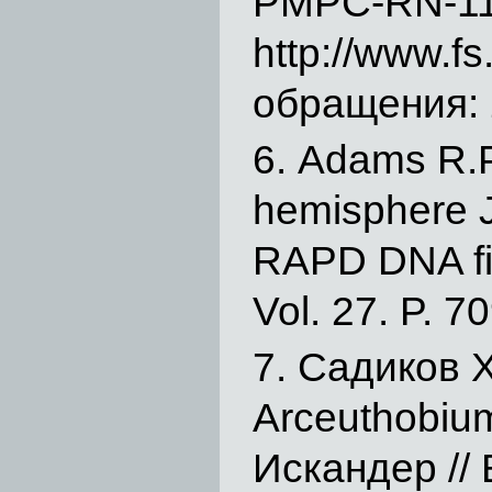
РМРС-RN-1
http://www.f
обращения: 
Adams R.P.
hemisphere J
RAPD DNA fin
Vol. 27. P. 7
Садиков Х
Arceuthobium
Искандер // 