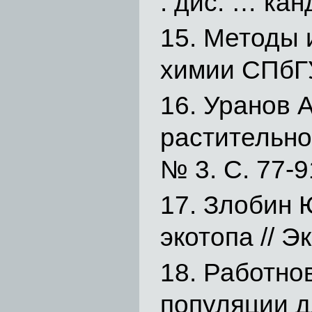
: дис. … кан
Методы 
химии СПбГУ
Уранов А
растительно
№ 3. С. 77-9
Злобин 
экотопа // Э
Работнов
популяции д