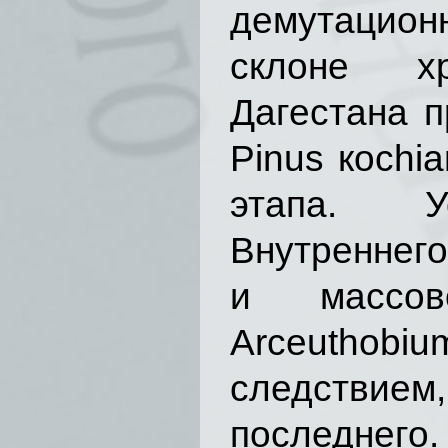
демутацио
склоне хр
Дагестана 
Pinus кochi
этапа. У
Внутреннего
и массово
Arceuthobiu
следствием
последне