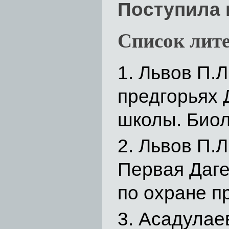
Поступила 
Список лит
Львов П.Л
предгорьях 
школы. Биол.
Львов П.Л
Первая Даге
по охране п
Асадулаев