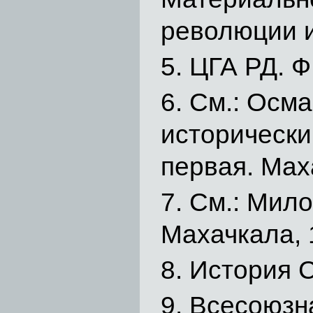
революции и
ЦГА РД. Ф.
См.: Осма
исторически
первая. Мах
См.: Мило
Махачкала, 1
История С
Всесоюзна