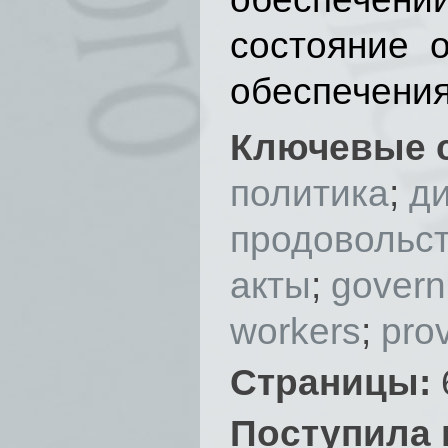
состояние 
обеспечения
Ключевые 
политика
;
д
продовольс
акты
;
gover
workers
;
prov
Страницы:
Поступила 