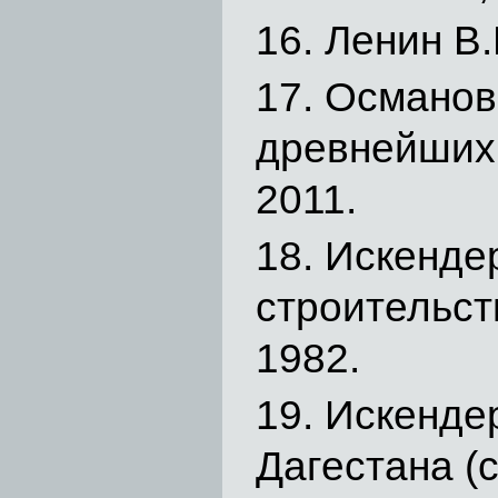
Ленин В.И
Османов 
древнейших 
2011.
Искендер
строительств
1982.
Искендер
Дагестана (