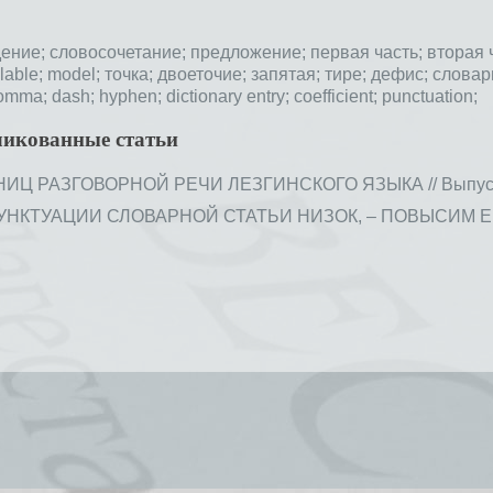
ение;
словосочетание;
предложение;
первая часть;
вторая 
llable;
model;
точка;
двоеточие;
запятая;
тире;
дефис;
словар
omma;
dash;
hyphen;
dictionary entry;
coefficient;
punctuation;
ликованные статьи
Ц РАЗГОВОРНОЙ РЕЧИ ЛЕЗГИНСКОГО ЯЗЫКА // Выпуск 48
ТУАЦИИ СЛОВАРНОЙ СТАТЬИ НИЗОК, – ПОВЫСИМ ЕГО! // 