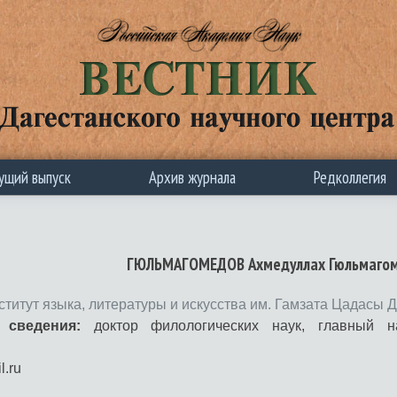
ущий выпуск
Архив журнала
Редколлегия
ГЮЛЬМАГОМЕДОВ Ахмедуллах Гюльмаго
ститут языка, литературы и искусства им. Гамзата Цадасы
 сведения:
доктор филологических наук, главный на
l.ru