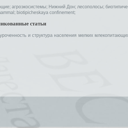
ющие;
агроэкосистемы;
Нижний Дон;
лесополосы;
биотипиче
mammal;
biotipicheskaya confinement;
ликованные статьи
уроченность и структура населения мелких млекопитающих