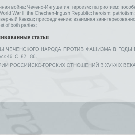
нная война;
Чечено-Ингушетия;
героизм;
патриотизм;
пособ
World War II;
the Chechen-Ingush Republic;
heroism;
patriotism
верный Кавказ;
присоединение;
взаимная заинтересованно
st of both parties;
ликованные статьи
БЫ ЧЕЧЕНСКОГО НАРОДА ПРОТИВ ФАШИЗМА В ГОДЫ 
к 46, С. 82 - 86.
 РОССИЙСКО-ГОРСКИХ ОТНОШЕНИЙ В ХVI-ХIХ ВЕКАХ // В