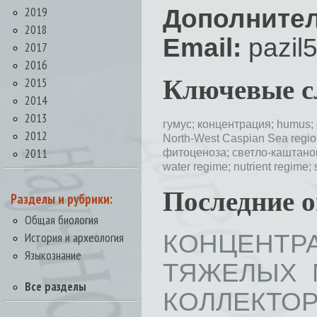
2019
Дополнител
2018
Email:
pazil
2017
2016
2015
Ключевые с
2014
2013
гумус;
концентрация;
humus;
2012
North-West Caspian Sea regi
2011
фитоценоза;
светло-каштано
water regime;
nutrient regime;
Последние 
Разделы и рубрики:
Общая биология
КОНЦЕНТ
История и археология
Языкознание
ТЯЖЕЛЫХ 
Все разделы
КОЛЛЕКТО