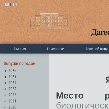
RU
|
EN
Главная
О журнале
Текущий выпу
Выпуски по годам:
2026
2025
2024
2023
Место ра
2022
2021
биологичес
2020