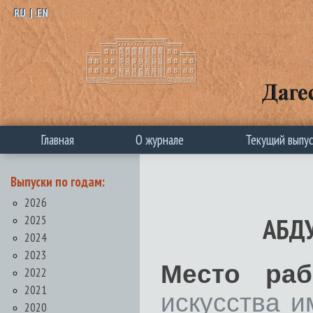
RU
|
EN
Главная
О журнале
Текущий выпу
Выпуски по годам:
2026
2025
АБДУ
2024
2023
Место раб
2022
2021
искусства и
2020