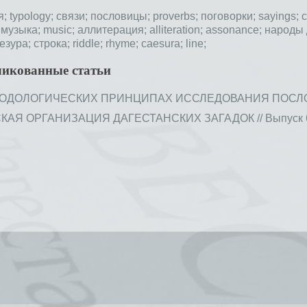
я;
typology;
связи;
пословицы;
proverbs;
поговорки;
sayings;
;
музыка;
music;
аллитерация;
alliteration;
assonance;
народы 
езура;
строка;
riddle;
rhyme;
caesura;
line;
ликованные статьи
ОДОЛОГИЧЕСКИХ ПРИНЦИПАХ ИССЛЕДОВАНИЯ ПОСЛОВИЦ И
Я ОРГАНИЗАЦИЯ ДАГЕСТАНСКИХ ЗАГАДОК // Выпуск 67, 