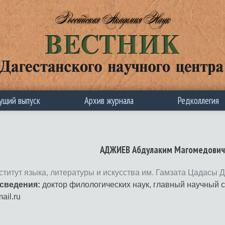
ущий выпуск
Архив журнала
Редколлегия
АДЖИЕВ Абдулаким Магомедович
ститут языка, литературы и искусства им. Гамзата Цадасы
сведения:
доктор филологических наук, главный научный 
ail.ru