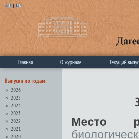
RU
|
EN
Главная
О журнале
Текущий выпу
Выпуски по годам:
2026
2025
2024
2023
Место ра
2022
2021
биологичес
2020