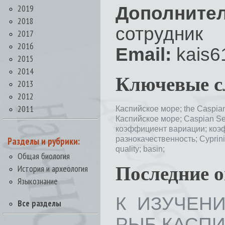
2019
Дополните
2018
сотрудник
2017
2016
Email:
kais6
2015
2014
Ключевые с
2013
2012
2011
Каспийское море;
the Caspia
Каспийское море;
Caspian S
коэффициент вариации;
коэ
разнокачественность;
Cyprin
Разделы и рубрики:
quality;
basin;
Общая биология
История и археология
Последние 
Языкознание
К ИЗУЧЕН
Все разделы
РЫБ КАСПИЙС