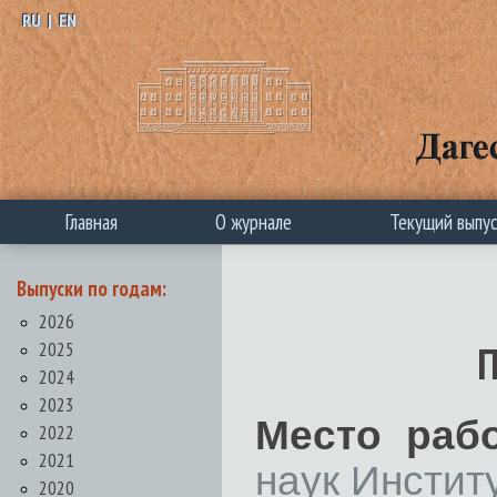
RU
|
EN
Главная
О журнале
Текущий выпу
Выпуски по годам:
2026
2025
П
2024
2023
Место раб
2022
2021
наук Инстит
2020