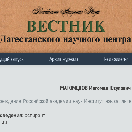
ущий выпуск
Архив журнала
Редколлегия
МАГОМЕДОВ Магомед Юсупович
реждение Российской академии наук Институт языка, лит
сведения:
аспирант
l.ru