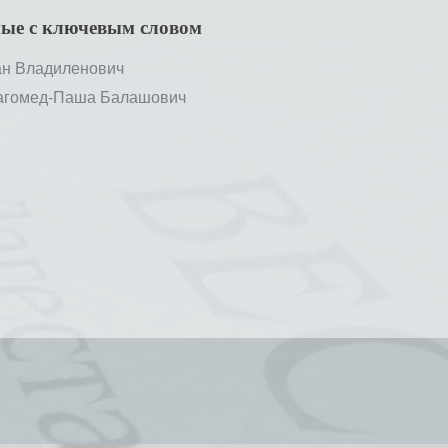
ные с ключевым словом
н Владиленович
гомед-Паша Балашович