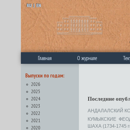
RU
|
EN
Главная
О журнале
Тек
Выпуски по годам:
2026
2025
2024
Последние опуб
2023
АНДАЛАЛСКИЙ КОД
2022
КУМЫКСКИЕ ФЕО
2021
ШАХА (1734-1745 гг.)
2020