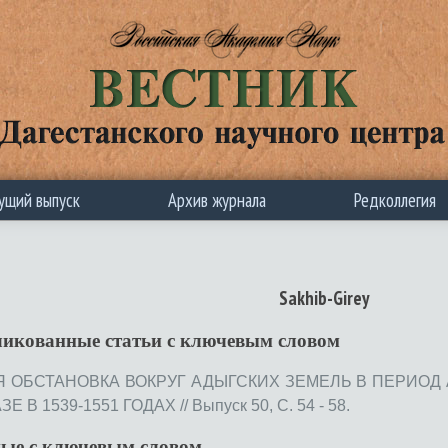
ущий выпуск
Архив журнала
Редколлегия
Sakhib-Girey
ликованные статьи c ключевым словом
 ОБСТАНОВКА ВОКРУГ АДЫГСКИХ ЗЕМЕЛЬ В ПЕРИОД
В 1539-1551 ГОДАХ // Выпуск 50, С. 54 - 58.
ные с ключевым словом