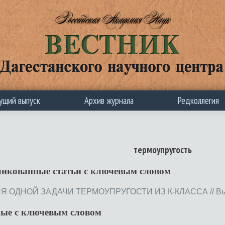
ущий выпуск
Архив журнала
Редколлегия
термоупругость
ликованные статьи c ключевым словом
ОДНОЙ ЗАДАЧИ ТЕРМОУПРУГОСТИ ИЗ К-КЛАССА // Выпуск
ные с ключевым словом