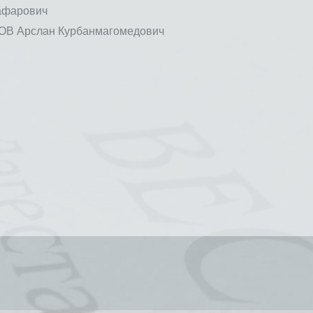
афарович
 Арслан Курбанмагомедович