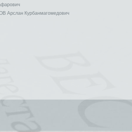
афарович
 Арслан Курбанмагомедович