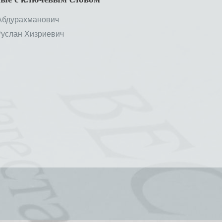
Абдурахманович
слан Хизриевич