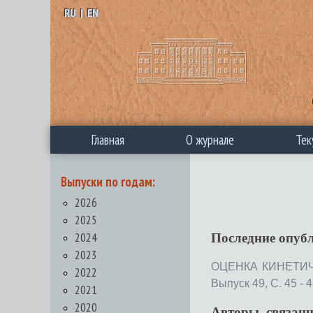
RU
|
EN
Главная
О журнале
Тек
Выпуски по годам:
2026
2025
2024
Последние опуб
2023
ОЦЕНКА КИНЕТИЧ
2022
Выпуск 49, С. 45 - 4
2021
2020
Авторы, связан