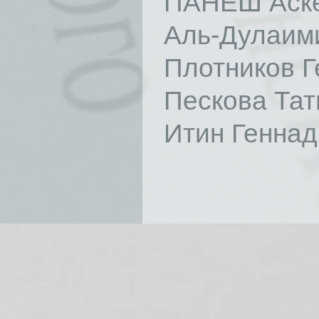
ПАНЕШ Аске
Аль-Дулаим
Плотников Г
Пескова Та
Итин Генна