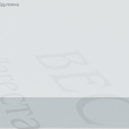
бдуловна