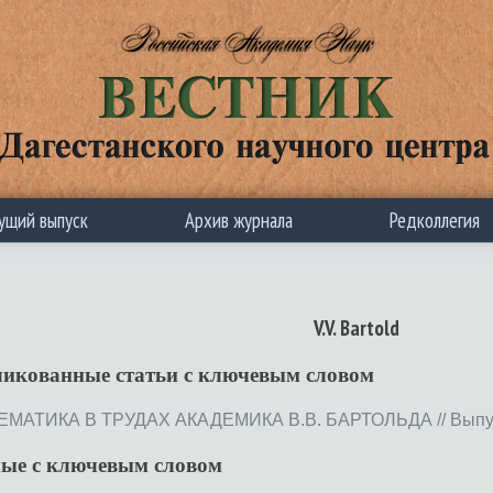
ущий выпуск
Архив журнала
Редколлегия
V.V. Bartold
ликованные статьи c ключевым словом
АТИКА В ТРУДАХ АКАДЕМИКА В.В. БАРТОЛЬДА // Выпуск 6
ные с ключевым словом