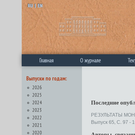
RU
|
EN
Главная
О журнале
Тек
Выпуски по годам:
2026
2025
2024
Последние опуб
2023
РЕЗУЛЬТАТЫ МОН
2022
Выпуск 65, С. 97 - 1
2021
2020
Авторы, связан