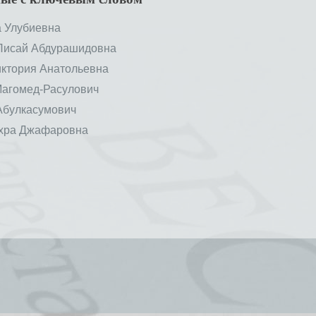
 Улубиевна
сай Абдурашидовна
тория Анатольевна
агомед-Расулович
булкасумович
ра Джафаровна