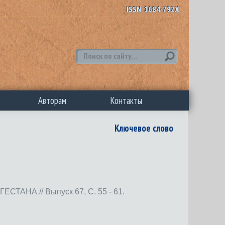
ISSN 1684-792X
Авторам
Контакты
Ключевое слово
А // Выпуск 67, С. 55 - 61.