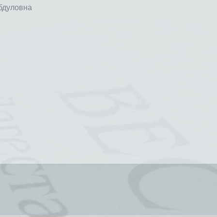
бдуловна