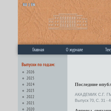
RU
|
EN
Главная
О журнале
Тек
Выпуски по годам:
2026
2025
2024
Последние опуб
2023
АКАДЕМИК С.Г. 
2022
Выпуск 70, С. 31 - 4
2021
2020
Авторы, связан