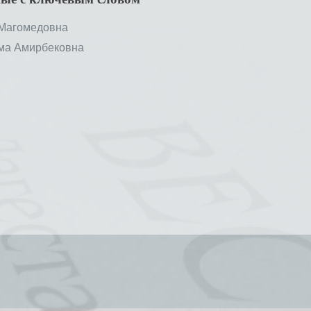
Магомедовна
а Амирбековна