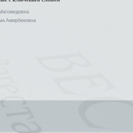
Магомедовна
а Амирбековна