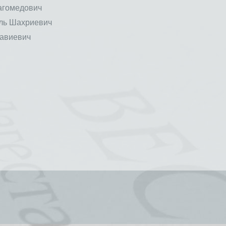
агомедович
ь Шахриевич
авиевич