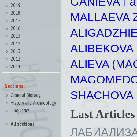
GANIEVA Fa
2019
2018
MALLAEVA Z
2017
2016
ALIGADZHIEV
2015
2014
ALIBEKOVA K
2013
2012
ALIEVA (MA
2011
MAGOMEDOV 
Sections:
SHACHOVA M
General Biology
History and Archaeology
Linguistics
Last Article
All sections
ЛАБИАЛ