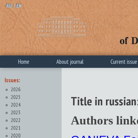
RU
|
EN
Home
About journal
Current issue
Issues:
2026
2025
Title in russ
2024
2023
Authors link
2022
2021
2020