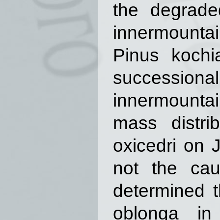
the degrade
innermounta
Pinus kochi
successional 
innermount
mass distri
oxicedri on 
not the cau
determined t
oblonga in