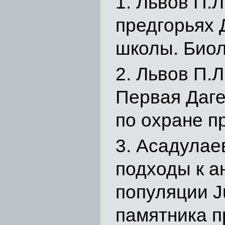
Львов П.Л
предгорьях 
школы. Биол.
Львов П.Л
Первая Даге
по охране п
Асадулаев
подходы к а
популяции J
памятника п