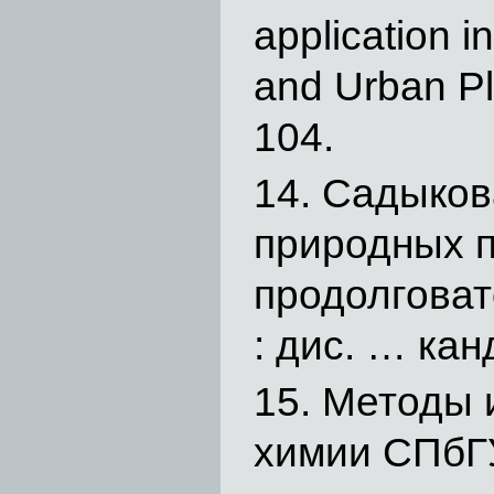
application 
and Urban Pla
104.
Садыкова
природных 
продолговато
: дис. … кан
Методы 
химии СПбГУ