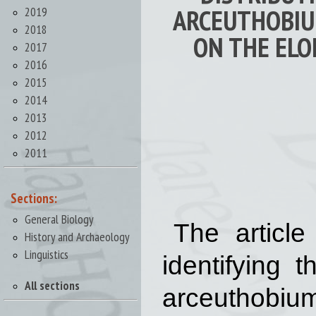
ARCEUTHOBIUM
2019
2018
ON THE ELO
2017
2016
2015
2014
2013
2012
2011
Sections:
General Biology
The article
History and Archaeology
Linguistics
identifying 
All sections
arceuthobium