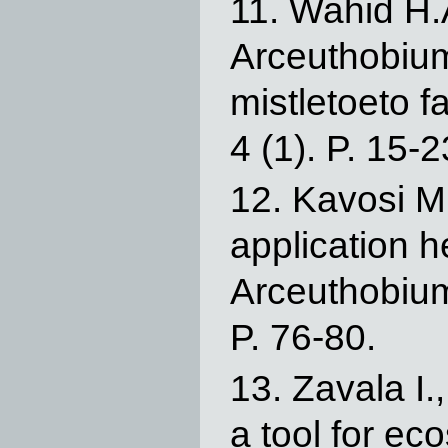
Wahid H.A
Arceuthobiu
mistletoeto f
4 (1). P. 15-2
Kavosi M.
application h
Arceuthobium 
P. 76-80.
Zavala I.
a tool for ec