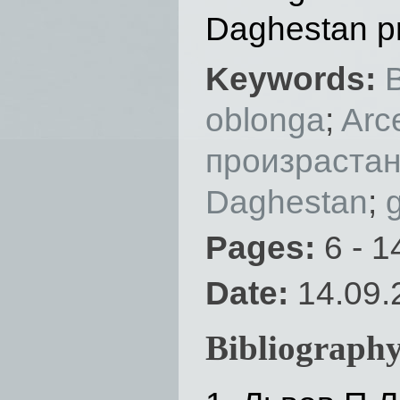
Daghestan pr
Keywords:
oblonga
;
Arc
произраста
Daghestan
;
Pages:
6 - 1
Date:
14.09.
Bibliography