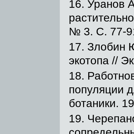
Уранов А
растительно
№ 3. С. 77-9
Злобин 
экотопа // Э
Работнов
популяции д
ботаники. 19
Черепано
сопредельны