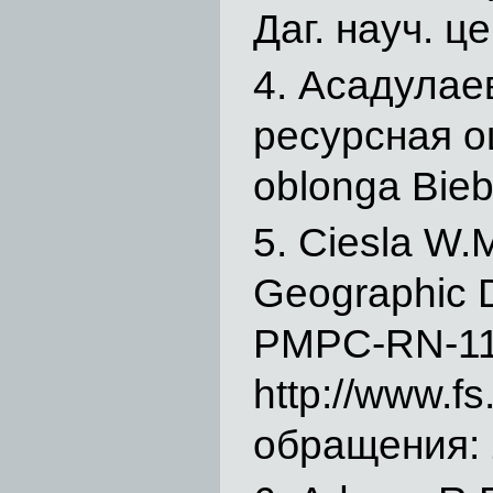
Даг. науч. ц
Асадулаев
ресурсная о
oblonga Bieb
Ciesla W.M
Geographic D
РМРС-RN-1
http://www.f
обращения: 