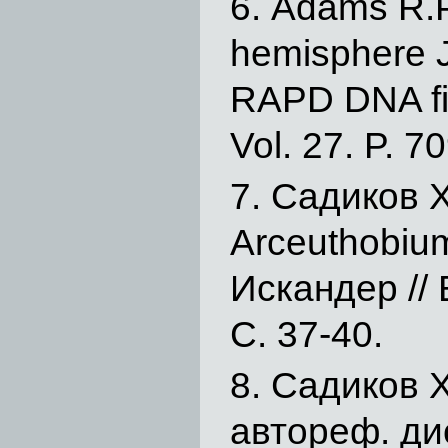
Adams R.P.
hemisphere J
RAPD DNA fin
Vol. 27. P. 7
Садиков Х
Arceuthobium
Искандер // 
С. 37-40.
Садиков Х
автореф. ди