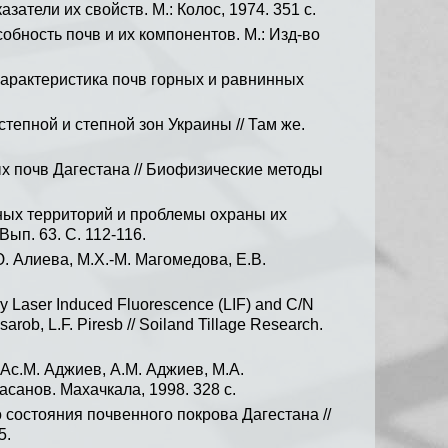
атели их свойств. М.: Колос, 1974. 351 с.
обность почв и их компонентов. М.: Изд-во
характеристика почв горных и равнинных
епной и степной зон Украины // Там же.
х почв Дагестана // Биофизические методы
ных территорий и проблемы охраны их
ып. 63. С. 112-116.
 Алиева, М.Х.-М. Магомедова, Е.В.
 by Laser Induced Fluorescence (LIF) and C/N
ssarob, L.F. Piresb // Soiland Tillage Research.
Ас.М. Аджиев, A.M. Аджиев, М.А.
Гасанов. Махачкала, 1998. 328 с.
 состояния почвенного покрова Дагестана //
5.