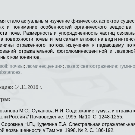
мя стало актуальным изучение физических аспектов суще
ях и понимание особенностей органического вещества п
ств почв. Размерность и упорядоченность частиц связа
тва поверхности почвы и тем самым влияют на вид и интен
ичины отраженного потока излучения к падающему пото
дований отражательной, фотолюминесцентной и лазерно
нных компонентов.
soil
;
почвы
;
люминесценция
;
лазер
;
светоотражение
;
гумин
ubstances
.
кцию:
14.11.2016 г.
уры:
Розанова М.С., Суханова Н.И. Содержание гумуса и отража
сти России // Почвоведение. 1995. № 10. С. 1248-1255.
, Сорокина Н.П., Куделина Е.А. Спектральная отражательн
й возвышенности // Там же. 1998. № 2. С. 186-192.