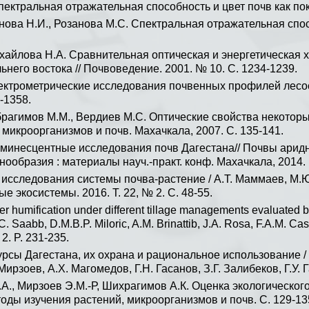
ектральная отражательная способность и цвет почв как показ
нова Н.И., Розанова М.С. Спектральная отражательная спос
ихайлова Н.А. Сравнительная оптическая и энергетическая 
ьнего востока // Почвоведение. 2001. № 10. С. 1234-1239.
ектрометрические исследования почвенных профилей лесост
-1358.
брагимов М.М., Вердиев М.С. Оптические свойства некоторы
 микроорганизмов и почв. Махачкала, 2007. С. 135-141.
минесцентные исследования почв Дагестана// Почвы арид
нообразия : материалы науч.-практ. конф. Махачкала, 2014. В
исследования системы почва-растение / А.Т. Маммаев, М.Ю.
е экосистемы. 2016. Т. 22, № 2. С. 48-55.
ter humification under different tillage managements evaluated
S.C. Saabb, D.M.B.P. Miloric, A.M. Brinattib, J.A. Rosa, F.A.M. Ca
 2. P. 231-235.
сы Дагестана, их охрана и рациональное использование / 
ирзоев, А.Х. Магомедов, Г.Н. Гасанов, З.Г. Залибеков, Г.У. 
., Мирзоев Э.М.-Р, Шихрагимов А.К. Оценка экологического
ды изучения растений, микроорганизмов и почв. С. 129-13