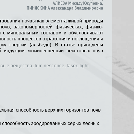
АЛИЕВА Мисиду Юсуповна
,
ПИНЯСКИНА Александра Владимировна
ствования почвы как элемента живой природы
очв, закономерностей физических, физико-
ны с минеральным составом и обусловливают
сивность процессов отражения и поглощения и
ку энергии (альбедо). В статье приведены
й индукции люминесценции некоторых почв
овые вещества
;
luminescence
;
laser
;
light
тельная способность верхних горизонтов почв
ая способность эродированных серых лесных