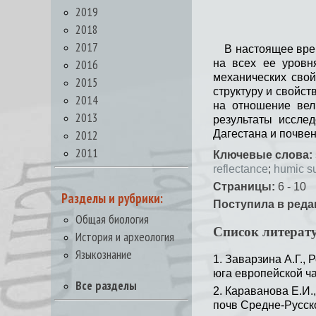
2019
2018
2017
В настоящее вре
2016
на всех ее уровн
механических свой
2015
структуру и свойс
2014
на отношение вел
2013
результаты иссле
2012
Дагестана и почве
2011
Ключевые слова:
reflectance
;
humic s
Страницы:
6 - 10
Разделы и рубрики:
Поступила в реда
Общая биология
Список литерат
История и археология
Языкознание
Заварзина А.Г., 
юга европейской ча
Все разделы
Караванова Е.И.
почв Средне-Русско