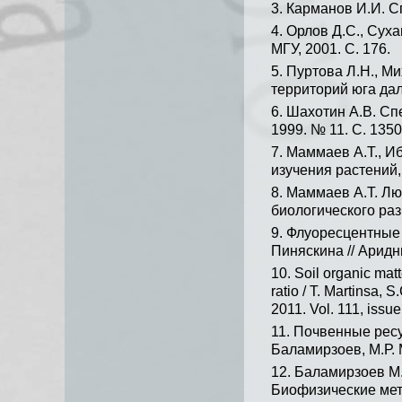
Карманов И.И. Сп
Орлов Д.С., Суха
МГУ, 2001. С. 176.
Пуртова Л.Н., М
территорий юга дал
Шахотин А.В. Сп
1999. № 11. С. 1350
Маммаев А.Т., И
изучения растений,
Маммаев А.Т. Лю
биологического раз
Флуоресцентные 
Пиняскина // Аридны
Soil organic mat
ratio / T. Martinsa, 
2011. Vol. 111, issue
Почвенные ресур
Баламирзоев, М.Р. М
Баламирзоев М.А
Биофизические мето