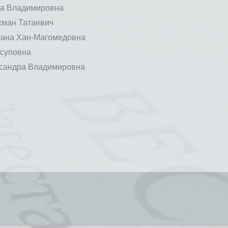
 Владимировна
ман Татаевич
на Хан-Магомедовна
суповна
андра Владимировна