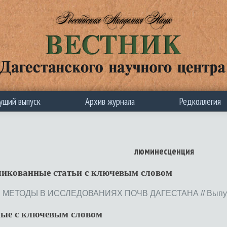
ущий выпуск
Архив журнала
Редколлегия
люминесценция
ликованные статьи c ключевым словом
ЕТОДЫ В ИССЛЕДОВАНИЯХ ПОЧВ ДАГЕСТАНА // Выпуск 64
ные с ключевым словом