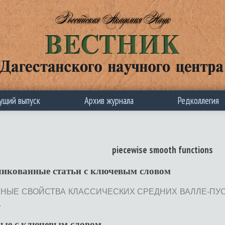
ущий выпуск
Архив журнала
Редколлегия
piecewise smooth functions
ликованные статьи c ключевым словом
ЫЕ СВОЙСТВА КЛАССИЧЕСКИХ СРЕДНИХ ВАЛЛЕ-ПУСС
.
ные с ключевым словом