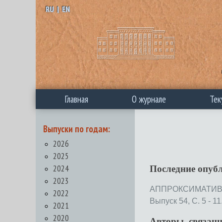
RU
|
EN
Главная
О журнале
Тек
Выпуски по годам:
2026
2025
2024
Последние опуб
2023
АППРОКСИМАТИВН
2022
Выпуск 54, С. 5 - 11
2021
2020
Авторы, связан