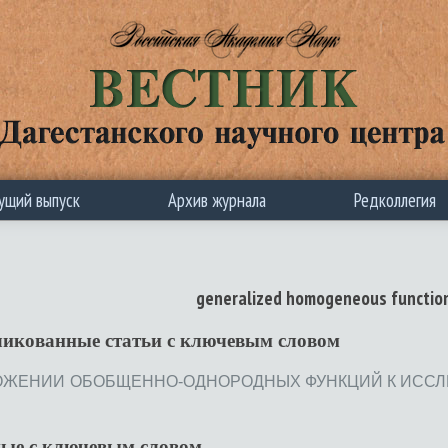
ущий выпуск
Архив журнала
Редколлегия
generalized homogeneous functio
ликованные статьи c ключевым словом
ОЖЕНИИ ОБОБЩЕННО-ОДНОРОДНЫХ ФУНКЦИЙ К ИССЛЕ
ные с ключевым словом