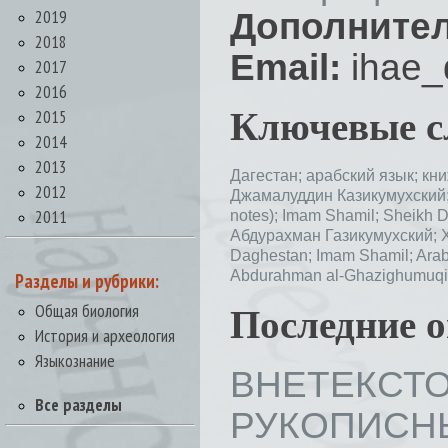
2019
Дополнител
2018
Email:
ihae_
2017
2016
2015
Ключевые с
2014
2013
Дагестан;
арабский язык;
кни
2012
Джамалуддин Казикумухский
2011
notes);
Imam Shamil;
Sheikh D
Абдурахман Газикумухский;
Daghestan;
Imam Shamil;
Arab
Abdurahman al-Ghazighumuqi
Разделы и рубрики:
Общая биология
Последние 
История и археология
Языкознание
ВНЕТЕКС
Все разделы
РУКОПИ