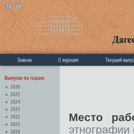
RU
|
EN
Главная
О журнале
Текущий выпу
Выпуски по годам:
2026
2025
2024
2023
Место раб
2022
2021
этнографии
2020